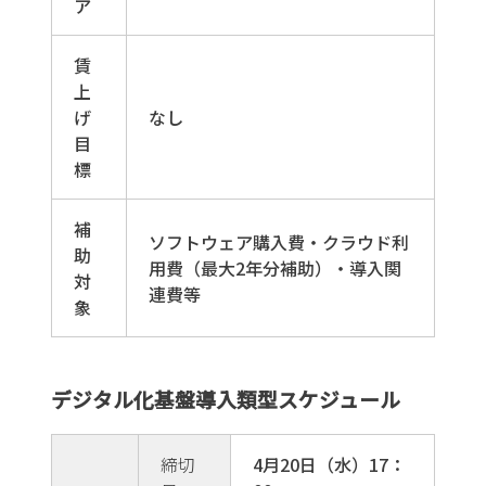
ア
賃
上
げ
なし
目
標
補
ソフトウェア購入費・クラウド利
助
用費（最大2年分補助）・導入関
対
連費等
象
デジタル化基盤導入類型スケジュール
締切
4月20日（水）17：