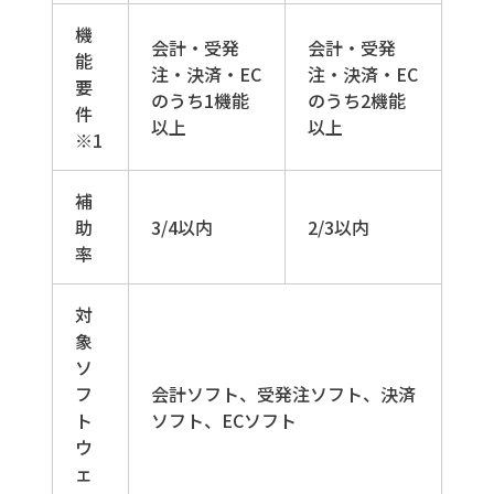
機
会計・受発
会計・受発
能
注・決済・EC
注・決済・EC
要
のうち1機能
のうち2機能
件
以上
以上
※1
補
助
3/4以内
2/3以内
率
対
象
ソ
フ
会計ソフト、受発注ソフト、決済
ト
ソフト、ECソフト
ウ
ェ