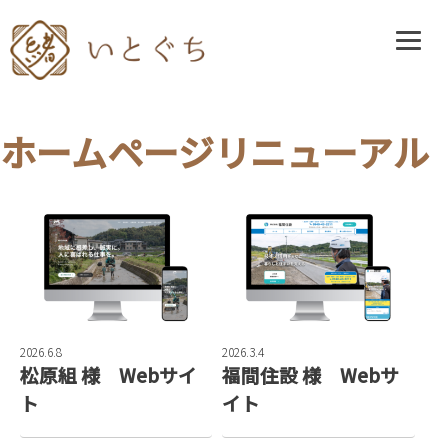
Skip
to
content
ホームページリニューアル
2026.6.8
2026.3.4
松原組 様 Webサイ
福間住設 様 Webサ
ト
イト